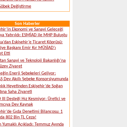
 Göbek Değiştirme
Son Haberler
ehir’in Ekonomi ve Sanayi Geleceği
a Yatırıldı: ESMİAD ile MHP Buluştu
ka’dan Eskişehir’e Ticaret Köprüsü:
iye Başkanı Emir Kır MÜSİAD’ı
t Etti
tan Sanayi ve Teknoloji Bakanlığı’na
üzey Ziyaret
eğin Enerji Şebekeleri Geliyor:
 Dev Akıllı Şebeke Konsorsiyumunda
lık Heyetinden Eskişehir’de Soğan
ına Saha Ziyareti
 III Desteği Hız Kesmiyor: Üretici ve
ımcıya Dev Kaynak
ehir’de Gıda Denetimi Bilançosu: 1
da 802 Bin TL Ceza!
 Yumaklı Açıkladı: Temmuz Ayında