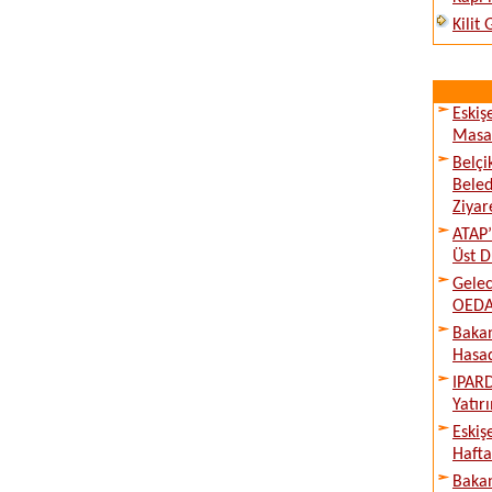
Kilit
Eskiş
Masay
Belçi
Beled
Ziyare
ATAP’
Üst D
Gelec
OEDAŞ
Bakan
Hasad
IPARD
Yatır
Eskiş
Hafta
Bakan