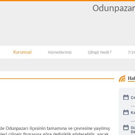
Odunpazarı
Kurumsal
Hizmetlerimiz
Çilingir Nedir?
7/24
Hab
Çe
Ka
Gü
ikle Odunpazarı ilçesinin tamamına ve çevresine yayılmış
Di
leri çilingir firmasına göre değişiklik gösterebilir, ancak