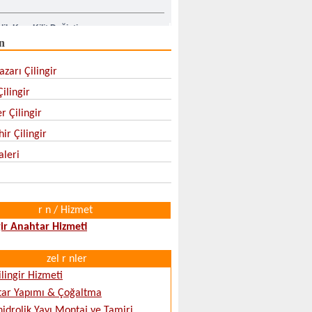
lik Kapı Kilit Değiştirme
n
pı Kilidi Nasıl Değiştirilir
zarı Çilingir
ilingir
r Çilingir
ir Çilingir
aleri
r n / Hizmet
gir Anahtar Hizmeti
zel r nler
ilingir Hizmeti
tar Yapımı & Çoğaltma
hidrolik Yayı Montaj ve Tamiri