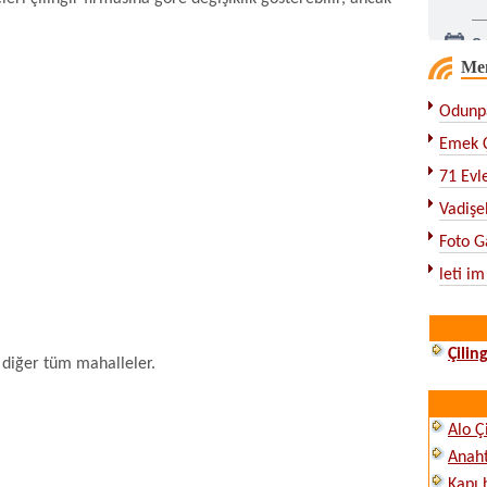
Çe
Me
Ka
Odunpa
Emek Ç
71 Evle
Vadişeh
Foto G
leti im
Çilin
 diğer tüm mahalleler.
Alo Ç
Anah
Kapı 