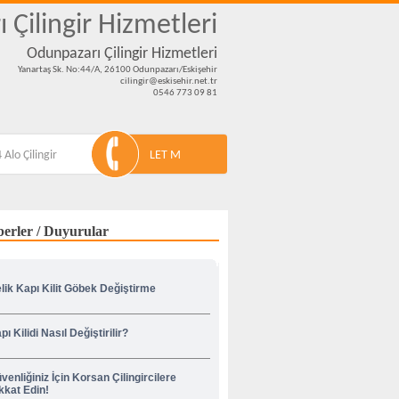
 Çilingir Hizmetleri
Odunpazarı Çilingir Hizmetleri
Yanartaş Sk. No:44/A, 26100 Odunpazarı/Eskişehir
cilingir@eskisehir.net.tr
0546 773 09 81
 Alo Çilingir
LET M
erler / Duyurular
lik Kapı Kilit Göbek Değiştirme
pı Kilidi Nasıl Değiştirilir?
venliğiniz İçin Korsan Çilingircilere
kkat Edin!