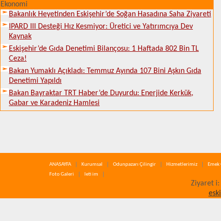
Ekonomi
Bakanlık Heyetinden Eskişehir’de Soğan Hasadına Saha Ziyareti
IPARD III Desteği Hız Kesmiyor: Üretici ve Yatırımcıya Dev
Kaynak
Eskişehir’de Gıda Denetimi Bilançosu: 1 Haftada 802 Bin TL
Ceza!
Bakan Yumaklı Açıkladı: Temmuz Ayında 107 Bini Aşkın Gıda
Denetimi Yapıldı
Bakan Bayraktar TRT Haber’de Duyurdu: Enerjide Kerkük,
Gabar ve Karadeniz Hamlesi
ANASAYFA
Kurumsal
Odunpazarı Çilingir
Hizmetlerimiz
Emek 
Foto Galeri
leti im
Ziyaret i
esk