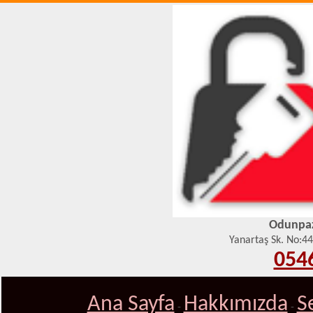
Odunpaza
Yanartaş Sk. No:4
0546
Ana Sayfa
Hakkımızda
S
-
-