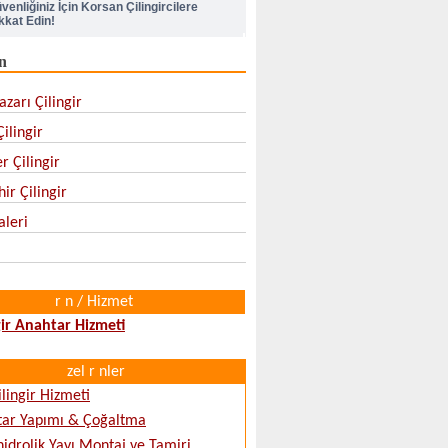
kkat Edin!
n
lik Kapı Kilit Değiştirme
zarı Çilingir
pı Kilidi Nasıl Değiştirilir
ilingir
r Çilingir
ir Çilingir
aleri
r n / Hizmet
gir Anahtar Hizmeti
zel r nler
ilingir Hizmeti
tar Yapımı & Çoğaltma
hidrolik Yayı Montaj ve Tamiri