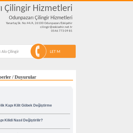
 Çilingir Hizmetleri
Odunpazarı Çilingir Hizmetleri
Yanartaş Sk. No:44/A, 26100 Odunpazarı/Eskişehir
cilingir@eskisehir.net.tr
0546 773 09 81
 Alo Çilingir
LET M
erler / Duyurular
lik Kapı Kilit Göbek Değiştirme
pı Kilidi Nasıl Değiştirilir?
venliğiniz İçin Korsan Çilingircilere