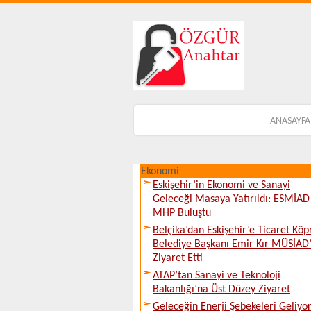
ANASAYFA
Ekonomi
Eskişehir’in Ekonomi ve Sanayi
Geleceği Masaya Yatırıldı: ESMİAD 
MHP Buluştu
Belçika’dan Eskişehir’e Ticaret Köp
Belediye Başkanı Emir Kır MÜSİAD’
Ziyaret Etti
ATAP’tan Sanayi ve Teknoloji
Bakanlığı’na Üst Düzey Ziyaret
Geleceğin Enerji Şebekeleri Geliyor