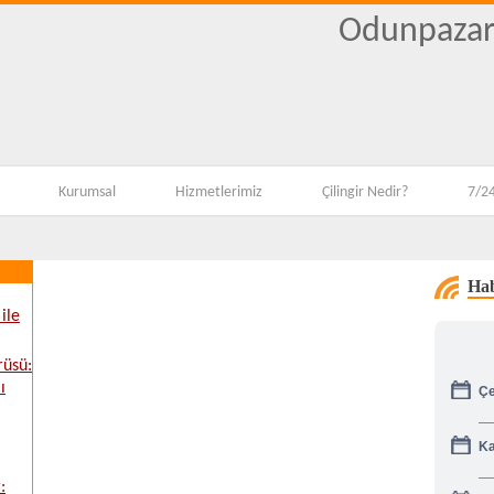
Odunpazarı
Kurumsal
Hizmetlerimiz
Çilingir Nedir?
7/24
Hab
ile
rüsü:
Çe
ı
Ka
:
Gü