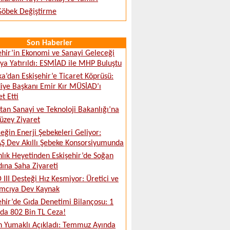
 Göbek Değiştirme
Son Haberler
ehir’in Ekonomi ve Sanayi Geleceği
a Yatırıldı: ESMİAD ile MHP Buluştu
ka’dan Eskişehir’e Ticaret Köprüsü:
iye Başkanı Emir Kır MÜSİAD’ı
t Etti
tan Sanayi ve Teknoloji Bakanlığı’na
üzey Ziyaret
eğin Enerji Şebekeleri Geliyor:
 Dev Akıllı Şebeke Konsorsiyumunda
lık Heyetinden Eskişehir’de Soğan
ına Saha Ziyareti
 III Desteği Hız Kesmiyor: Üretici ve
ımcıya Dev Kaynak
ehir’de Gıda Denetimi Bilançosu: 1
da 802 Bin TL Ceza!
 Yumaklı Açıkladı: Temmuz Ayında