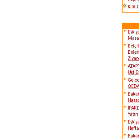
Kilit
Eskiş
Masay
Belçi
Beled
Ziyare
ATAP’
Üst D
Gelec
OEDAŞ
Bakan
Hasad
IPARD
Yatır
Eskiş
Hafta
Bakan