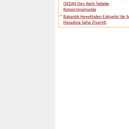
OEDAŞ Dev Akıllı Şebeke
Konsorsiyumunda
Bakanlık Heyetinden Eskişehir’de 
Hasadına Saha Ziyareti