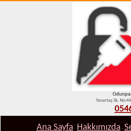
Odunpaza
Yanartaş Sk. No:4
0546
Ana Sayfa
Hakkımızda
S
-
-