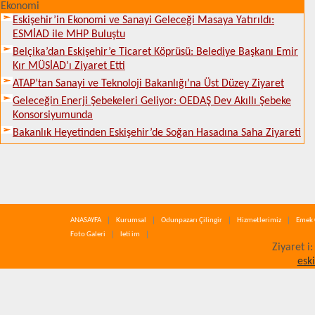
Ekonomi
Eskişehir’in Ekonomi ve Sanayi Geleceği Masaya Yatırıldı:
ESMİAD ile MHP Buluştu
Belçika’dan Eskişehir’e Ticaret Köprüsü: Belediye Başkanı Emir
Kır MÜSİAD’ı Ziyaret Etti
ATAP’tan Sanayi ve Teknoloji Bakanlığı’na Üst Düzey Ziyaret
Geleceğin Enerji Şebekeleri Geliyor: OEDAŞ Dev Akıllı Şebeke
Konsorsiyumunda
Bakanlık Heyetinden Eskişehir’de Soğan Hasadına Saha Ziyareti
ANASAYFA
Kurumsal
Odunpazarı Çilingir
Hizmetlerimiz
Emek 
Foto Galeri
leti im
Ziyaret i
esk