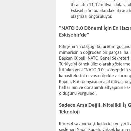
ihracatın 11-12 milyar dolara u
Eskişehir’in bu alandaki ihracat
ulaşması öngörülüyor.
"NATO 3.0 Dönemi İçin En Hazı
Eskişehir'de"
Eskişehir’in ulaştığı bu üretim gücünü
mimarisinin doğrudan bir parçası halin
Başkan Küpeli, NATO Genel Sekreteri
Türkiye'yi örnek ülke olarak göstermes
İttifakın yeni "NATO 3.0" konseptinin
kapasitelerini devasa ölçekte artırmay
Küpeli, Batı dünyasının acil ihtiyaç d
hatlarının ve donanımlı altyapının Es
olduğunu vurguladı.
Sadece Arsa Değil, Nitelikli İş G
Teknoloji
Küresel savunma şirketlerine ve yerli 
seslenen Nadir Küpeli, yüksek katma d