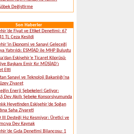
 Göbek Değiştirme
Son Haberler
ehir’de Fiyat ve Etiket Denetimi: 67
41 TL Ceza Kesildi
ehir’in Ekonomi ve Sanayi Geleceği
a Yatırıldı: ESMİAD ile MHP Buluştu
ka’dan Eskişehir’e Ticaret Köprüsü:
iye Başkanı Emir Kır MÜSİAD’ı
t Etti
tan Sanayi ve Teknoloji Bakanlığı’na
üzey Ziyaret
eğin Enerji Şebekeleri Geliyor:
 Dev Akıllı Şebeke Konsorsiyumunda
lık Heyetinden Eskişehir’de Soğan
ına Saha Ziyareti
 III Desteği Hız Kesmiyor: Üretici ve
ımcıya Dev Kaynak
ehir’de Gıda Denetimi Bilançosu: 1