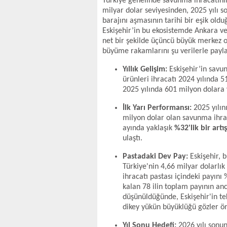
Türkiye genelinde savunma ihracatının
milyar dolar seviyesinden, 2025 yılı 
barajını aşmasının tarihi bir eşik old
Eskişehir’in bu ekosistemde Ankara ve
net bir şekilde üçüncü büyük merkez o
büyüme rakamlarını şu verilerle payla
Yıllık Gelişim:
Eskişehir’in savu
ürünleri ihracatı 2024 yılında 5
2025 yılında 601 milyon dolara 
İlk Yarı Performansı:
2025 yılın
milyon dolar olan savunma ihraca
ayında yaklaşık
%32'lik bir art
ulaştı.
Pastadaki Dev Pay:
Eskişehir, 
Türkiye'nin 4,66 milyar dolarlı
ihracatı pastası içindeki payını 
kalan 78 ilin toplam payının an
düşünüldüğünde, Eskişehir'in te
dikey yükün büyüklüğü gözler ö
Yıl Sonu Hedefi:
2026 yılı sonun