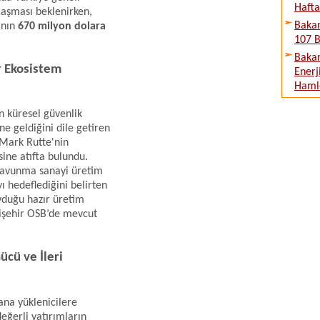
Hafta
laşması beklenirken,
Bakan
ının
670 milyon dolara
107 B
Bakan
r Ekosistem
Enerj
Haml
n küresel güvenlik
e geldiğini dile getiren
 Mark Rutte'nin
ine atıfta bulundu.
 savunma sanayi üretim
ı hedeflediğini belirten
uyduğu hazır üretim
kişehir OSB’de mevcut
ücü ve İleri
ana yüklenicilere
eğerli yatırımların