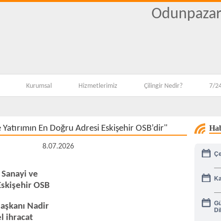
Odunpazarı
Kurumsal
Hizmetlerimiz
Çilingir Nedir?
7/24
Yatırımın En Doğru Adresi Eskişehir OSB’dir"
Hab
8.07.2026
Çe
Ka
Sanayi ve
Eskişehir OSB
Gü
Di
Başkanı Nadir
el ihracat