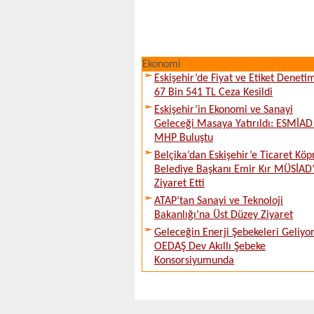
Ekonomi
Eskişehir’de Fiyat ve Etiket Denetim
67 Bin 541 TL Ceza Kesildi
Eskişehir’in Ekonomi ve Sanayi
Geleceği Masaya Yatırıldı: ESMİAD 
MHP Buluştu
Belçika’dan Eskişehir’e Ticaret Köp
Belediye Başkanı Emir Kır MÜSİAD’
Ziyaret Etti
ATAP’tan Sanayi ve Teknoloji
Bakanlığı’na Üst Düzey Ziyaret
Geleceğin Enerji Şebekeleri Geliyor
OEDAŞ Dev Akıllı Şebeke
Konsorsiyumunda