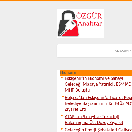
ANASAYFA
Ekonomi
Eskişehir’in Ekonomi ve Sanayi
Geleceği Masaya Yatırıldı: ESMİAD 
MHP Buluştu
Belçika’dan Eskişehir’e Ticaret Köp
Belediye Başkanı Emir Kır MÜSİAD’
Ziyaret Etti
ATAP’tan Sanayi ve Teknoloji
Bakanlığı’na Üst Düzey Ziyaret
Geleceğin Enerji Şebekeleri Geliyor