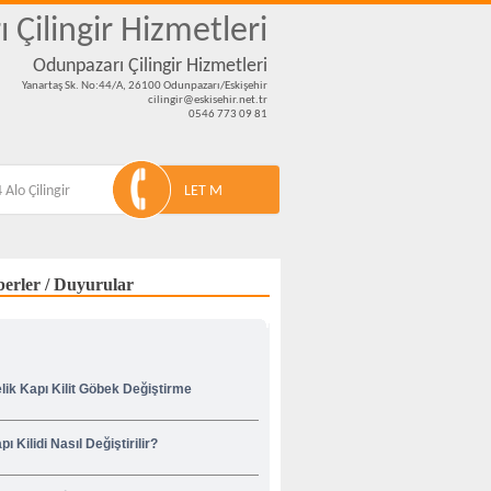
 Çilingir Hizmetleri
Odunpazarı Çilingir Hizmetleri
Yanartaş Sk. No:44/A, 26100 Odunpazarı/Eskişehir
cilingir@eskisehir.net.tr
0546 773 09 81
 Alo Çilingir
LET M
erler / Duyurular
lik Kapı Kilit Göbek Değiştirme
pı Kilidi Nasıl Değiştirilir?
venliğiniz İçin Korsan Çilingircilere