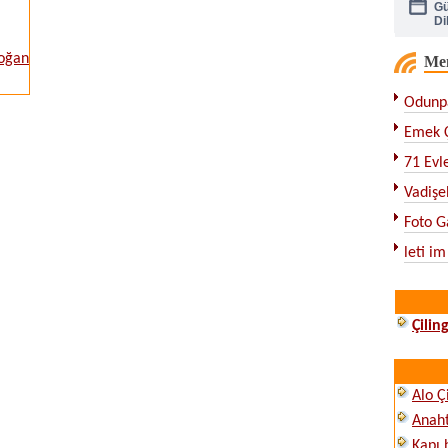
Di
Soğan
Me
Çe
Odunpa
Ka
Emek Ç
71 Evle
Vadişeh
Foto G
leti im
Çilin
Alo Ç
Anah
Kapı 