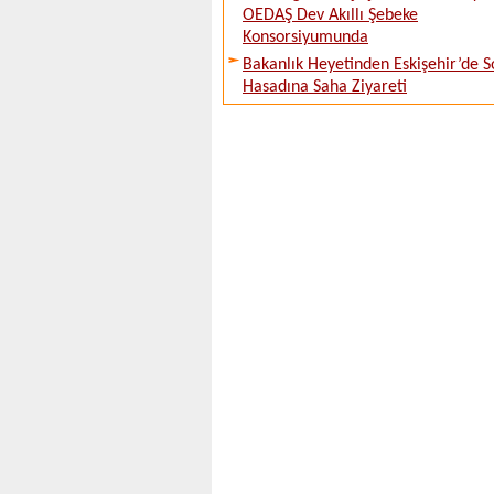
OEDAŞ Dev Akıllı Şebeke
Konsorsiyumunda
Bakanlık Heyetinden Eskişehir’de 
Hasadına Saha Ziyareti