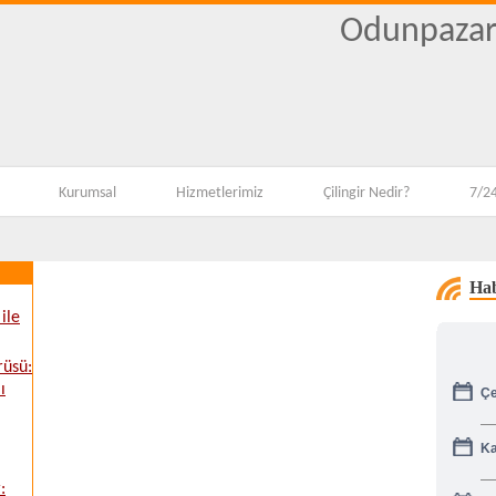
Odunpazarı
Kurumsal
Hizmetlerimiz
Çilingir Nedir?
7/24
Hab
ile
rüsü:
Çe
ı
Ka
:
Gü