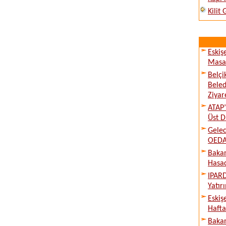
Kilit
Eskiş
Masay
Belçi
Beled
Ziyare
ATAP’
Üst D
Gelec
OEDAŞ
Bakan
Hasad
IPARD
Yatır
Eskiş
Hafta
Bakan