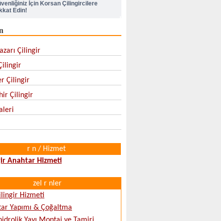
kkat Edin!
n
lik Kapı Kilit Değiştirme
zarı Çilingir
pı Kilidi Nasıl Değiştirilir
ilingir
r Çilingir
ir Çilingir
aleri
r n / Hizmet
gir Anahtar Hizmeti
zel r nler
ilingir Hizmeti
tar Yapımı & Çoğaltma
hidrolik Yayı Montaj ve Tamiri