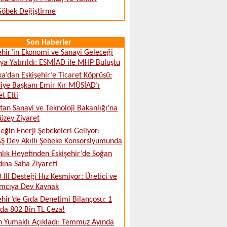
 Göbek Değiştirme
Son Haberler
ehir’in Ekonomi ve Sanayi Geleceği
a Yatırıldı: ESMİAD ile MHP Buluştu
ka’dan Eskişehir’e Ticaret Köprüsü:
iye Başkanı Emir Kır MÜSİAD’ı
t Etti
tan Sanayi ve Teknoloji Bakanlığı’na
üzey Ziyaret
eğin Enerji Şebekeleri Geliyor:
 Dev Akıllı Şebeke Konsorsiyumunda
lık Heyetinden Eskişehir’de Soğan
ına Saha Ziyareti
 III Desteği Hız Kesmiyor: Üretici ve
ımcıya Dev Kaynak
ehir’de Gıda Denetimi Bilançosu: 1
da 802 Bin TL Ceza!
 Yumaklı Açıkladı: Temmuz Ayında