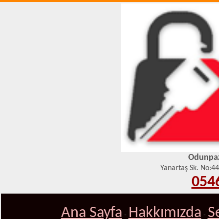
Odunpaza
Yanartaş Sk. No:4
0546
Ana Sayfa
Hakkımızda
S
-
-