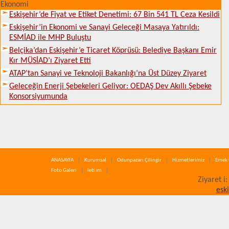
Ekonomi
Eskişehir’de Fiyat ve Etiket Denetimi: 67 Bin 541 TL Ceza Kesildi
Eskişehir’in Ekonomi ve Sanayi Geleceği Masaya Yatırıldı:
ESMİAD ile MHP Buluştu
Belçika’dan Eskişehir’e Ticaret Köprüsü: Belediye Başkanı Emir
Kır MÜSİAD’ı Ziyaret Etti
ATAP’tan Sanayi ve Teknoloji Bakanlığı’na Üst Düzey Ziyaret
Geleceğin Enerji Şebekeleri Geliyor: OEDAŞ Dev Akıllı Şebeke
Konsorsiyumunda
ANASAYFA
Kurumsal
Odunpazarı Çilingir
Hizmetlerimiz
Emek 
Foto Galeri
leti im
Ziyaret i
esk